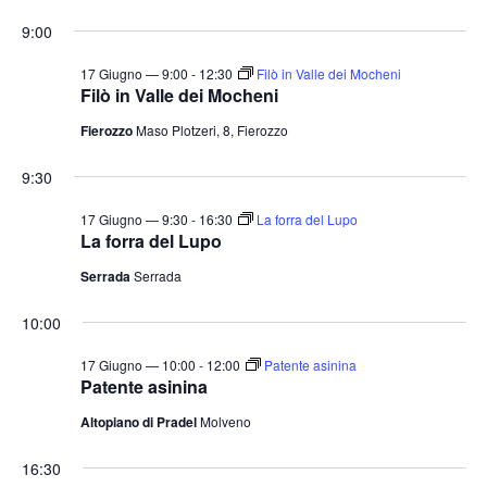
e
v
v
i
S
for
r
9:00
o
e
e
c
e
r
a
n
17
n
n
l
17 Giugno — 9:00
-
12:30
Filò in Valle dei Mocheni
t
o
Filò in Valle dei Mocheni
t
e
Giugno
o
Fierozzo
Maso Plotzeri, 8, Fierozzo
i
z
V
2026
i
R
i
9:30
o
i
s
n
17 Giugno — 9:30
-
16:30
La forra del Lupo
c
t
La forra del Lupo
a
e
e
Serrada
Serrada
l
N
r
a
a
c
10:00
v
d
a
i
17 Giugno — 10:00
-
12:00
Patente asinina
a
e
Patente asinina
g
t
v
a
Altopiano di Pradel
Molveno
a
i
z
.
s
16:30
i