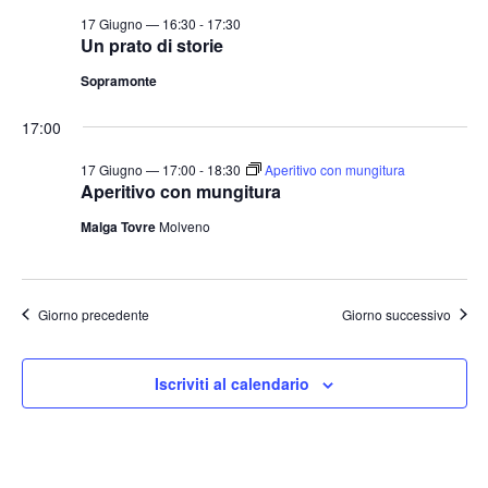
t
o
17 Giugno — 16:30
-
17:30
n
e
Un prato di storie
e
N
Sopramonte
a
17:00
v
i
17 Giugno — 17:00
-
18:30
Aperitivo con mungitura
Aperitivo con mungitura
g
a
Malga Tovre
Molveno
z
i
o
Giorno precedente
Giorno successivo
n
e
Iscriviti al calendario