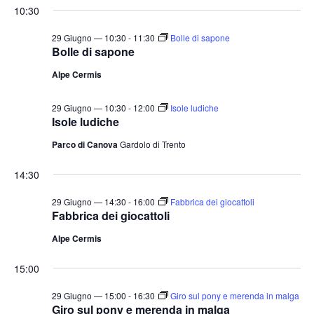
t
o
10:30
n
e
29 Giugno — 10:30
-
11:30
Bolle di sapone
e
N
Bolle di sapone
a
Alpe Cermis
v
i
29 Giugno — 10:30
-
12:00
Isole ludiche
Isole ludiche
g
a
Parco di Canova
Gardolo di Trento
z
14:30
i
29 Giugno — 14:30
-
16:00
Fabbrica dei giocattoli
o
Fabbrica dei giocattoli
n
Alpe Cermis
e
15:00
29 Giugno — 15:00
-
16:30
Giro sul pony e merenda in malga
Giro sul pony e merenda in malga