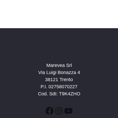
Marevea Srl
Via Luigi Bonazza 4
38121 Trento
P.I. 02758070227
Cod. SdI: T9K4ZHO
Facebook
Instagram
YouTube