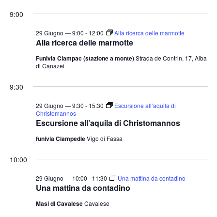
e
v
v
i
S
for
r
9:00
o
e
e
c
e
r
a
n
29
n
n
l
29 Giugno — 9:00
-
12:00
Alla ricerca delle marmotte
t
o
Alla ricerca delle marmotte
t
e
Giugno
o
Funivia Ciampac (stazione a monte)
Strada de Contrin, 17, Alba
i
z
V
di Canazei
2026
i
R
i
o
i
9:30
s
n
c
t
29 Giugno — 9:30
-
15:30
Escursione all’aquila di
a
e
e
Christomannos
Escursione all’aquila di Christomannos
l
N
r
a
a
funivia Ciampedie
Vigo di Fassa
c
v
d
a
10:00
i
a
e
g
t
29 Giugno — 10:00
-
11:30
Una mattina da contadino
v
a
Una mattina da contadino
a
i
z
.
Masi di Cavalese
Cavalese
s
i