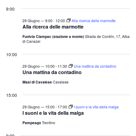
e
v
v
i
S
for
r
9:00
o
e
e
c
e
r
a
n
29
n
n
l
29 Giugno — 9:00
-
12:00
Alla ricerca delle marmotte
t
o
Alla ricerca delle marmotte
t
e
Giugno
o
Funivia Ciampac (stazione a monte)
Strada de Contrin, 17, Alba
i
z
V
di Canazei
2026
i
R
i
o
i
10:00
s
n
c
t
29 Giugno — 10:00
-
11:30
Una mattina da contadino
a
e
e
Una mattina da contadino
l
N
r
Masi di Cavalese
Cavalese
a
a
c
v
d
15:00
a
i
a
e
29 Giugno — 15:00
-
17:00
I suoni e la vita della malga
g
t
I suoni e la vita della malga
v
a
a
i
Pampeago
Trentino
z
.
s
i
9:00