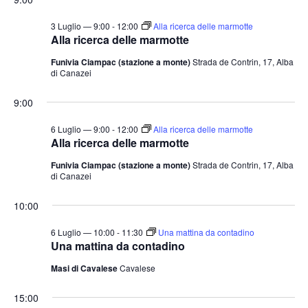
t
o
n
e
3 Luglio — 9:00
-
12:00
Alla ricerca delle marmotte
Alla ricerca delle marmotte
e
N
Funivia Ciampac (stazione a monte)
Strada de Contrin, 17, Alba
a
di Canazei
v
9:00
i
g
6 Luglio — 9:00
-
12:00
Alla ricerca delle marmotte
a
Alla ricerca delle marmotte
z
Funivia Ciampac (stazione a monte)
Strada de Contrin, 17, Alba
di Canazei
i
o
10:00
n
6 Luglio — 10:00
-
11:30
Una mattina da contadino
e
Una mattina da contadino
Masi di Cavalese
Cavalese
15:00