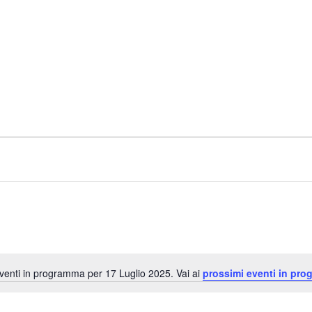
enti in programma per 17 Luglio 2025. Vai ai
prossimi eventi in pro
N
o
t