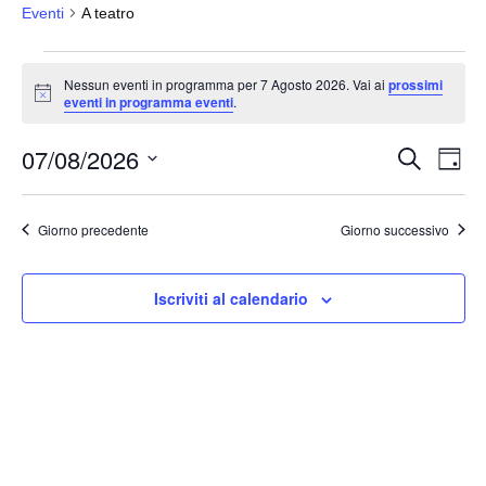
Eventi
A teatro
Eventi
Nessun eventi in programma per 7 Agosto 2026. Vai ai
prossimi
for
N
eventi in programma eventi
.
o
7
t
07/08/2026
i
Agosto
E
E
C
G
c
e
v
2026
v
i
e
S
r
o
e
e
c
e
r
Giorno precedente
Giorno successivo
a
n
n
n
l
t
o
t
e
o
Iscriviti al calendario
i
z
V
i
R
i
o
i
s
n
c
t
a
e
e
l
N
r
a
a