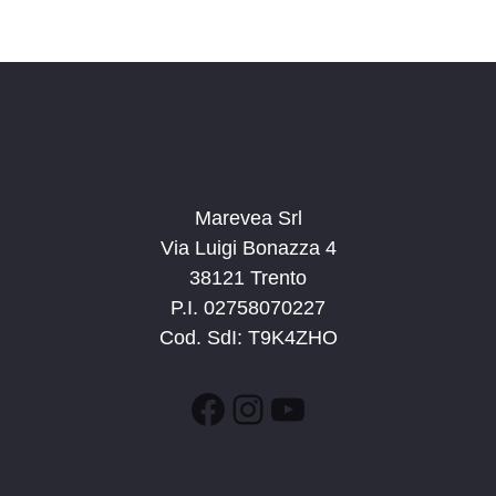
c
v
d
a
i
a
e
g
t
v
a
a
i
z
.
s
i
t
o
n
Marevea Srl
e
e
Via Luigi Bonazza 4
N
38121 Trento
a
P.I. 02758070227
v
Cod. SdI: T9K4ZHO
i
g
Facebook
Instagram
YouTube
a
z
i