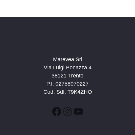
v
a
a
i
z
.
s
i
t
o
n
e
e
N
a
Marevea Srl
v
Via Luigi Bonazza 4
i
38121 Trento
g
P.I. 02758070227
a
Cod. SdI: T9K4ZHO
z
i
Facebook
Instagram
YouTube
o
n
e