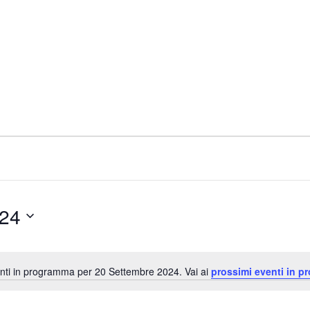
024
ti in programma per 20 Settembre 2024. Vai ai
prossimi eventi in p
N
o
t