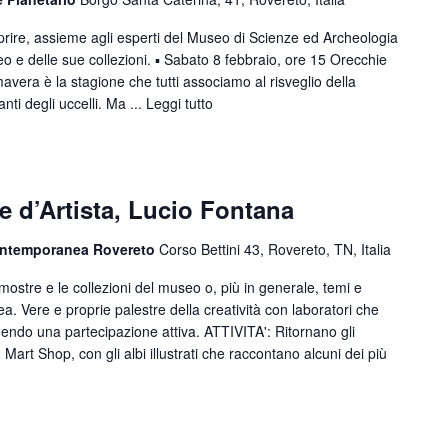
rire, assieme agli esperti del Museo di Scienze ed Archeologia
eo e delle sue collezioni. ▪️ Sabato 8 febbraio, ore 15 Orecchie
mavera è la stagione che tutti associamo al risveglio della
ti degli uccelli. Ma ...
Leggi tutto
 d’Artista, Lucio Fontana
ontemporanea Rovereto
Corso Bettini 43, Rovereto, TN, Italia
e mostre e le collezioni del museo o, più in generale, temi e
a. Vere e proprie palestre della creatività con laboratori che
endo una partecipazione attiva. ATTIVITA': Ritornano gli
art Shop, con gli albi illustrati che raccontano alcuni dei più