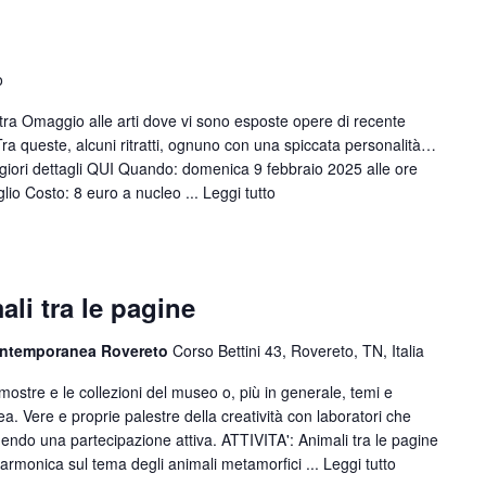
o
ostra Omaggio alle arti dove vi sono esposte opere di recente
ra queste, alcuni ritratti, ognuno con una spiccata personalità…
iori dettagli QUI Quando: domenica 9 febbraio 2025 alle ore
lio Costo: 8 euro a nucleo ...
Leggi tutto
i tra le pagine
ontemporanea Rovereto
Corso Bettini 43, Rovereto, TN, Italia
e mostre e le collezioni del museo o, più in generale, temi e
a. Vere e proprie palestre della creatività con laboratori che
endo una partecipazione attiva. ATTIVITA': Animali tra le pagine
isarmonica sul tema degli animali metamorfici ...
Leggi tutto