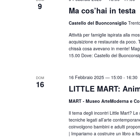
9
Ma cos’hai in testa
Castello del Buonconsiglio
Trent
Attività per famiglie ispirata alla m
acquisizione e restaurate da poco. T
chissà cosa avevano in mente! Magg
15.00 Dove: Castello del Buonconsig
16 Febbraio 2025 — 15:00
-
16:30
DOM
16
LITTLE MART: Animal
MART - Museo ArteModerna e C
Il tema degli incontri Little Mart? L
tecniche legati all’arte contemporane
coinvolgono bambini e adulti propon
| Impariamo a costruire un libro a f