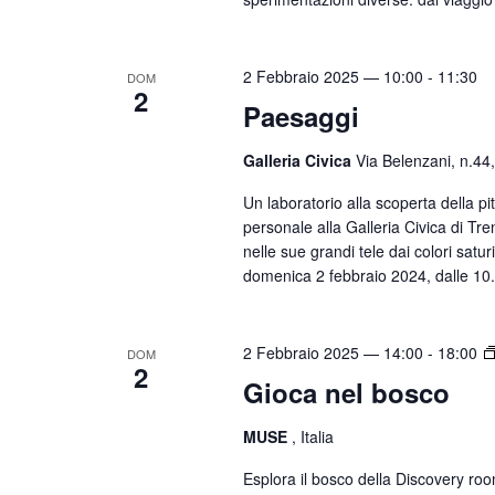
c
i
a
g
E
2 Febbraio 2025 — 10:00
-
11:30
DOM
a
v
2
Paesaggi
e
z
n
i
Galleria Civica
Via Belenzani, n.44
t
o
Un laboratorio alla scoperta della p
i
personale alla Galleria Civica di Tre
n
p
nelle sue grandi tele dai colori sat
e
e
domenica 2 febbraio 2024, dalle 10
r
P
2 Febbraio 2025 — 14:00
-
18:00
DOM
a
2
Gioca nel bosco
r
o
MUSE
, Italia
l
a
Esplora il bosco della Discovery roo