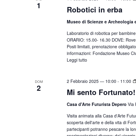
z
1
c
P
Robotici in erba
i
a
e
o
r
Museo di Scienze e Archeologia 
r
n
o
Laboratorio di robotica per bambin
c
a
l
ORARIO: 15.00- 16.30 DOVE: Rover
l
a
a
Posti limitati, prenotazione obbligat
a
informazioni: Fondazione Museo Civ
e
C
d
Leggi tutto
h
v
a
i
i
t
a
2 Febbraio 2025 — 10:00
-
11:00
DOM
s
a
2
v
Mi sento Fortunato!
.
t
e
e
.
Casa d'Arte Futurista Depero
Via 
N
C
Visita animata alla Casa d'Arte Fut
e
a
scoperta dell'arte e della vita di Fo
r
partecipanti potranno pescare la loro
v
sperimentazioni diverse: dal viaggio 