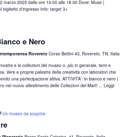
 2 marzo 2025 dalle ore 14.00 alle 18.00 Dove: Muse |
iglietto d'ingresso Info: target 3+
ianco e Nero
ontemporanea Rovereto
Corso Bettini 43, Rovereto, TN, Italia
e mostre e le collezioni del museo o, più in generale, temi e
a. Vere e proprie palestre della creatività con laboratori che
endo una partecipazione attiva. ATTIVITA': In bianco e nero |
ero nel nuovo allestimento delle Collezioni del Mart! ...
Leggi
Un museo da scoprire
re
e Planetario
Borgo Santa Caterina, 41, Rovereto, Italia