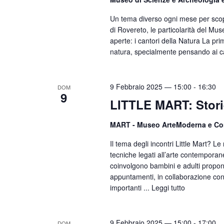
Un tema diverso ogni mese per scop
di Rovereto, le particolarità del Mus
aperte: i cantori della Natura La pri
natura, specialmente pensando ai can
9 Febbraio 2025 — 15:00
-
16:30
DOM
9
LITTLE MART: Storie
MART - Museo ArteModerna e C
Il tema degli incontri Little Mart? L
tecniche legati all’arte contemporane
coinvolgono bambini e adulti propon
appuntamenti, in collaborazione con M
importanti ...
Leggi tutto
9 Febbraio 2025 — 15:00
-
17:00
DOM