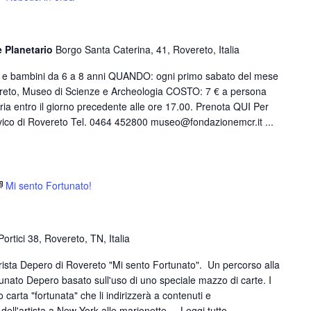
e Planetario
Borgo Santa Caterina, 41, Rovereto, Italia
e e bambini da 6 a 8 anni QUANDO: ogni primo sabato del mese
eto, Museo di Scienze e Archeologia COSTO: 7 € a persona
oria entro il giorno precedente alle ore 17.00. Prenota QUI Per
ico di Rovereto Tel. 0464 452800 museo@fondazionemcr.it ...
Mi sento Fortunato!
Portici 38, Rovereto, TN, Italia
urista Depero di Rovereto "Mi sento Fortunato". Un percorso alla
rtunato Depero basato sull'uso di uno speciale mazzo di carte. I
 carta "fortunata" che li indirizzerà a contenuti e
dell'artista a New York alle marionette ...
Leggi tutto