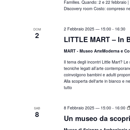
Families. Quando: 2 e 22 febbraio |
C
Discovery room Costo: compreso nel b
h
i
a
2 Febbraio 2025 — 15:00
-
16:30
DOM
2
v
LITTLE MART – In B
e
.
MART - Museo ArteModerna e C
Il tema degli incontri Little Mart? L
tecniche legati all’arte contemporane
coinvolgono bambini e adulti propon
Alla scoperta dell'arte in bianco e n
tutto
8 Febbraio 2025 — 15:00
-
16:00
SAB
8
Un museo da scopri
Museo di Scienze e Archeologia 