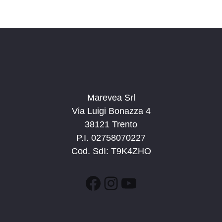
c
v
d
a
i
a
e
g
t
v
a
a
i
z
.
s
i
t
o
n
Marevea Srl
e
e
Via Luigi Bonazza 4
N
38121 Trento
a
P.I. 02758070227
v
Cod. SdI: T9K4ZHO
i
g
Facebook
Instagram
YouTube
a
z
i