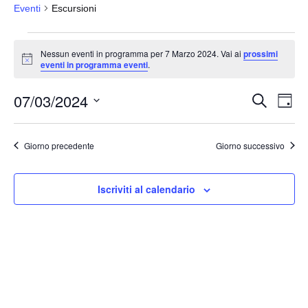
Eventi
Escursioni
Eventi
Nessun eventi in programma per 7 Marzo 2024. Vai ai
prossimi
for
N
eventi in programma eventi
.
o
7
t
07/03/2024
i
Marzo
E
E
C
G
c
e
v
2024
v
i
e
S
r
o
e
e
c
e
r
Giorno precedente
Giorno successivo
a
n
n
n
l
t
o
t
e
o
Iscriviti al calendario
i
z
V
i
R
i
o
i
s
n
c
t
a
e
e
l
N
r
a
a