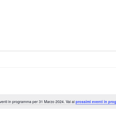
enti in programma per 31 Marzo 2024. Vai ai
prossimi eventi in pr
N
o
t