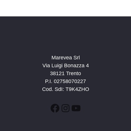
c
v
d
a
i
a
e
g
t
v
a
a
i
z
.
s
i
t
o
n
Marevea Srl
e
e
Via Luigi Bonazza 4
N
38121 Trento
a
P.I. 02758070227
v
Cod. SdI: T9K4ZHO
i
g
Facebook
Instagram
YouTube
a
z
i