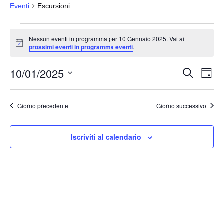
Eventi
Escursioni
Eventi
Nessun eventi in programma per 10 Gennaio 2025. Vai ai
for
N
prossimi eventi in programma eventi
.
o
10
t
10/01/2025
i
Gennaio
E
E
C
G
c
e
v
2025
v
i
e
S
r
o
e
e
c
e
r
Giorno precedente
Giorno successivo
a
n
n
n
l
t
o
t
e
o
Iscriviti al calendario
i
z
V
i
R
i
o
i
s
n
c
t
a
e
e
l
N
r
a
a