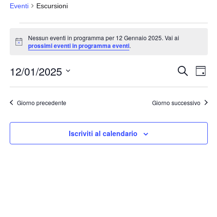
Eventi
Escursioni
Eventi
Nessun eventi in programma per 12 Gennaio 2025. Vai ai
for
N
prossimi eventi in programma eventi
.
o
12
t
12/01/2025
i
Gennaio
E
E
C
G
c
e
v
2025
v
i
e
S
r
o
e
e
c
e
r
Giorno precedente
Giorno successivo
a
n
n
n
l
t
o
t
e
o
Iscriviti al calendario
i
z
V
i
R
i
o
i
s
n
c
t
a
e
e
l
N
r
a
a