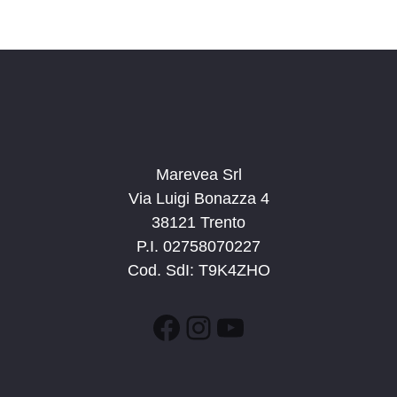
c
v
d
a
i
a
e
g
t
v
a
a
i
z
.
s
i
t
o
n
Marevea Srl
e
e
Via Luigi Bonazza 4
N
38121 Trento
a
P.I. 02758070227
v
Cod. SdI: T9K4ZHO
i
g
Facebook
Instagram
YouTube
a
z
i