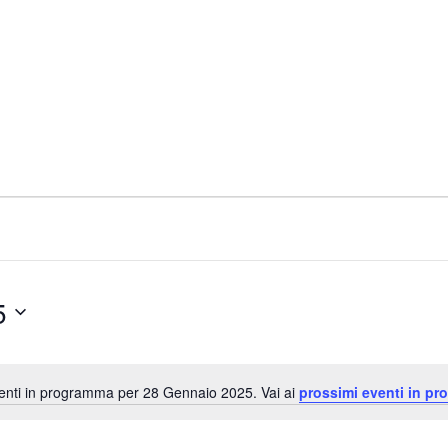
5
nti in programma per 28 Gennaio 2025. Vai ai
prossimi eventi in pr
N
o
t