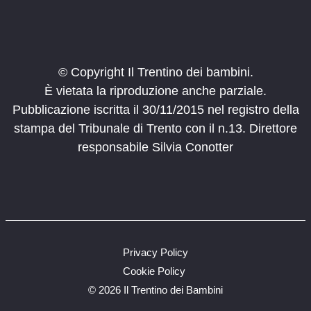
Riva del Garda
Riva del Garda
10:00
-
12:00
MAG
31
Il Parco in famiglia
© Copyright Il Trentino dei bambini.
Via Roma 58, Canal San Bovo
Canal San Bovo
È vietata la riproduzione anche parziale.
Pubblicazione iscritta il 30/11/2015 nel registro della
9:00
-
11:00
GIU
7
Il Parco in famiglia
stampa del Tribunale di Trento con il n.13. Direttore
Piaz de sotegrava 20, Moena
Moena
responsabile Silvia Conotter
9:30
-
12:30
GIU
7
Visita alla Fucina Cortiana
Piazza San Giovanni, Ala
Ala - centro storico
10:30
-
12:30
GIU
14
Privacy Policy
Il Parco in famiglia
Cookie Policy
Predazzo
©
2026 Il Trentino dei Bambini
9:00
-
15:30
GIU