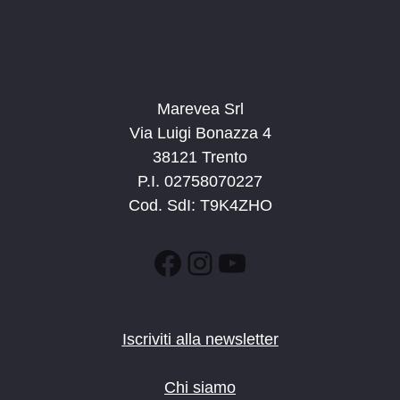
9:00
-
15:00
APR
6
Esploraparco: la diga di Ponte Pià
Stenico
Stenico
Marevea Srl
9:00
-
15:00
MAG
4
Esploraparco: alloctoni, le specie aliene
Via Luigi Bonazza 4
Via Sarca, Vigo Rendena
Bicigrill Vigo Rendena
38121 Trento
P.I. 02758070227
8:30
-
10:30
MAG
Cod. SdI: T9K4ZHO
10
Sulle tracce dei dinosauri ai Lavini
Marco
Lavini di Marco
Facebook
Instagram
YouTube
10:00
-
12:00
MAG
24
Il Parco in famiglia
Fiera di Primiero
Iscriviti alla newsletter
9:00
-
13:00
MAG
28
Chi siamo
Mondo Ponale