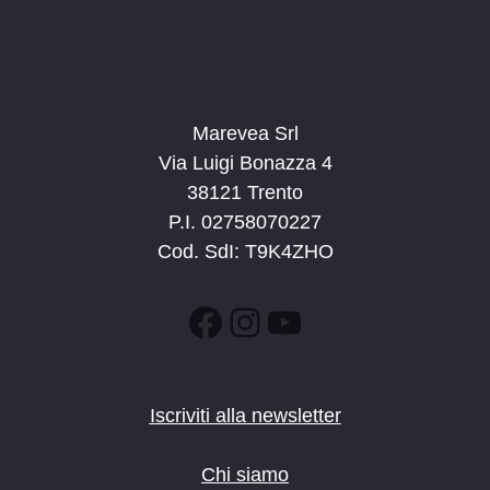
10:30
-
12:30
GIU
14
Il Parco in famiglia
Predazzo
Marevea Srl
9:00
-
13:00
GIU
18
Mondo Ponale
Via Luigi Bonazza 4
Riva del Garda
Riva del Garda
38121 Trento
P.I. 02758070227
9:00
-
15:30
GIU
Cod. SdI: T9K4ZHO
18
Sul sentiero dei camosci
Strèda de Pareda, 67, Alba di Canazei
ciampac
Facebook
Instagram
YouTube
9:00
-
13:00
GIU
25
Mondo Ponale
Riva del Garda
Riva del Garda
Iscriviti alla newsletter
9:00
-
15:30
GIU
25
Chi siamo
Sul sentiero dei camosci