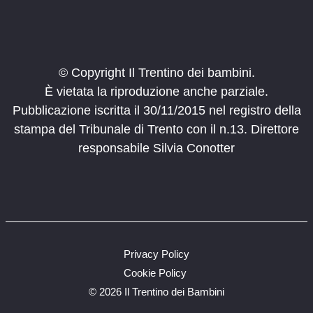
Strèda de Pareda, 67, Alba di Canazei
ciampac
9:00
-
12:00
GIU
27
Ricercatore per un giorno
© Copyright Il Trentino dei bambini.
Info Point Parco, Rabbi
Rabbi Fonti
È vietata la riproduzione anche parziale.
Pubblicazione iscritta il 30/11/2015 nel registro della
10:00
-
12:30
GIU
27
Una mattina da boscaiolo
stampa del Tribunale di Trento con il n.13. Direttore
Alpe Cermis
responsabile Silvia Conotter
10:30
-
12:00
GIU
27
Gea alla conquista della cima
Stazione a monte della telecabina Predazzo - Gardonè
Predazzo
Privacy Policy
9:00
-
12:00
GIU
30
Alla ricerca delle marmotte
Cookie Policy
Strada de Contrin, 17, Alba
Funivia Ciampac (stazione a monte)
©
2026 Il Trentino dei Bambini
di Canazei