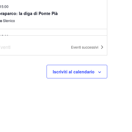
15:00
raparco: la diga di Ponte Pià
co
Stenico
15:00
raparco: alloctoni, le specie aliene
venti
Eventi
successivi
ill Vigo Rendena
Via Sarca, Vigo Rendena
10:30
Iscriviti al calendario
 tracce dei dinosauri ai Lavini
 di Marco
Marco
-
12:00
rco in famiglia
di Primiero
13:00