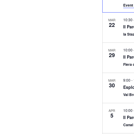
Event 
10:30
MAR
22
Il Pa
la Sta
10:00
MAR
29
Il Pa
Fiera 
9:00
-
MAR
30
Espl
Val B
10:00
APR
5
Il Pa
Canal