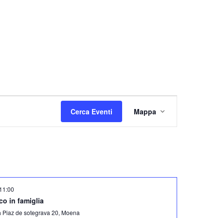
E
Cerca Eventi
Mappa
v
e
n
t
o
V
11:00
i
rco in famiglia
s
a
Piaz de sotegrava 20, Moena