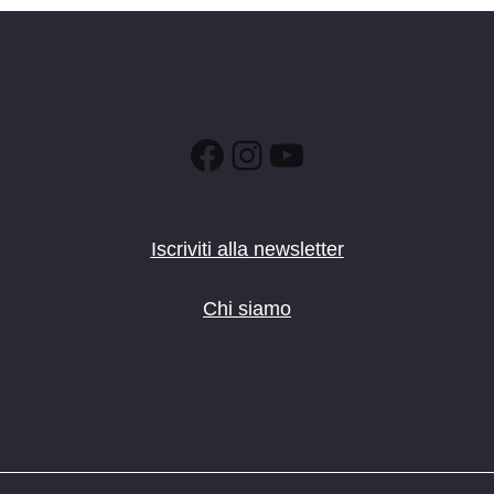
Mond
Riva 
10:00
MAG
31
Il Pa
Canal
Facebook
Instagram
YouTube
9:00
-
GIU
7
Il Pa
Iscriviti alla newsletter
Moen
Chi siamo
9:30
-
GIU
7
Visit
Ala - 
10:30
GIU
14
Il Pa
Preda