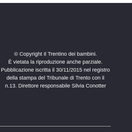
o Ponale
del Garda
Riva del Garda
-
12:00
rco in famiglia
 San Bovo
Via Roma 58, Canal San Bovo
11:00
© Copyright Il Trentino dei bambini.
rco in famiglia
È vietata la riproduzione anche parziale.
a
Piaz de sotegrava 20, Moena
Pubblicazione iscritta il 30/11/2015 nel registro
della stampa del Tribunale di Trento con il
12:30
n.13. Direttore responsabile Silvia Conotter
a alla Fucina Cortiana
centro storico
Piazza San Giovanni, Ala
-
12:30
rco in famiglia
zzo