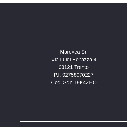
C
h
i
a
v
e
.
Marevea Srl
Via Luigi Bonazza 4
38121 Trento
P.I. 02758070227
Cod. SdI: T9K4ZHO