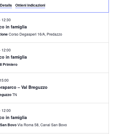
t
Details
Ottieni indicazioni
e
-
12:30
N
rco in famiglia
a
zione
Corso Degasperi 16/A, Predazzo
v
i
-
12:00
g
rco in famiglia
a
di Primiero
z
i
15:00
oraparco – Val Breguzzo
o
reguzzo
TN
n
e
-
12:00
rco in famiglia
 San Bovo
Via Roma 58, Canal San Bovo