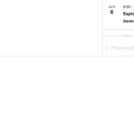
9:00
-
APR
6
Esplo
Steni
9:00
-
MAG
4
Esplo
Previous
E
Bicigr
8:30
-
MAG
10
Sulle
Lavini
10:00
MAG
24
Il Pa
Fiera 
9:00
-
MAG
28