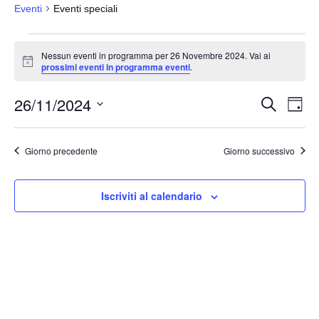
Eventi
Eventi speciali
Eventi
Nessun eventi in programma per 26 Novembre 2024. Vai ai
for
N
prossimi eventi in programma eventi
.
o
26
t
26/11/2024
i
Novembre
E
E
C
G
c
e
v
2024
v
i
e
S
r
o
e
e
c
e
r
Giorno precedente
Giorno successivo
a
n
n
n
l
t
o
t
e
o
Iscriviti al calendario
i
z
V
i
R
i
o
i
s
n
c
t
a
e
e
l
N
r
a
a