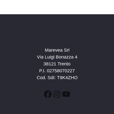
c
v
d
a
i
a
e
g
t
v
a
a
i
z
.
s
i
t
o
n
Marevea Srl
e
e
Via Luigi Bonazza 4
N
38121 Trento
a
P.I. 02758070227
v
Cod. SdI: T9K4ZHO
i
g
Facebook
Instagram
YouTube
a
z
i