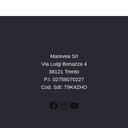
c
v
d
a
i
a
e
g
t
v
a
a
i
z
.
s
i
t
o
n
Marevea Srl
e
e
Via Luigi Bonazza 4
N
38121 Trento
a
P.I. 02758070227
v
Cod. SdI: T9K4ZHO
i
g
Facebook
Instagram
YouTube
a
z
i