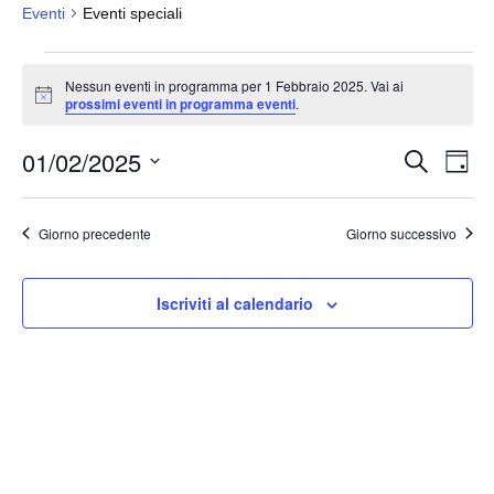
Eventi
Eventi speciali
Eventi
Nessun eventi in programma per 1 Febbraio 2025. Vai ai
for
N
prossimi eventi in programma eventi
.
o
1
t
01/02/2025
i
Febbraio
E
E
C
G
c
e
v
2025
v
i
e
S
r
o
e
e
c
e
r
Giorno precedente
Giorno successivo
a
n
n
n
l
t
o
t
e
o
Iscriviti al calendario
i
z
V
i
R
i
o
i
s
n
c
t
a
e
e
l
N
r
a
a