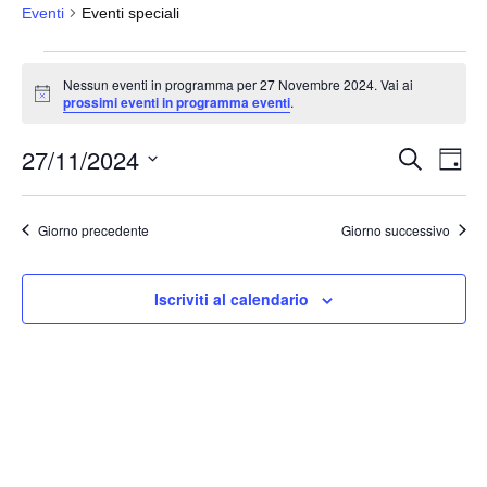
Eventi
Eventi speciali
Eventi
Nessun eventi in programma per 27 Novembre 2024. Vai ai
for
N
prossimi eventi in programma eventi
.
o
27
t
27/11/2024
i
Novembre
E
E
C
G
c
e
v
2024
v
i
e
S
r
o
e
e
c
e
r
Giorno precedente
Giorno successivo
a
n
n
n
l
t
o
t
e
o
Iscriviti al calendario
i
z
V
i
R
i
o
i
s
n
c
t
a
e
e
l
N
r
a
a