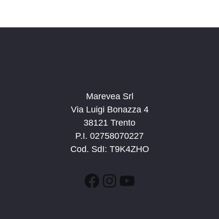
c
v
d
a
i
a
e
g
t
v
a
a
i
z
.
s
i
t
o
n
Marevea Srl
e
e
Via Luigi Bonazza 4
N
38121 Trento
a
P.I. 02758070227
v
Cod. SdI: T9K4ZHO
i
g
Facebook
Instagram
YouTube
a
z
i