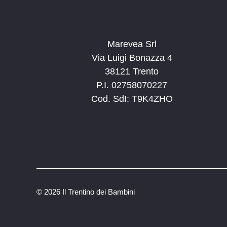
C
h
i
Marevea Srl
a
Via Luigi Bonazza 4
v
38121 Trento
e
P.I. 02758070227
.
Cod. SdI: T9K4ZHO
©
2026 Il Trentino dei Bambini