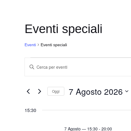
Eventi speciali
Eventi
Eventi speciali
Eventi
E
I
for
v
n
7
e
s
7 Agosto 2026
Agosto
e
n
Oggi
r
2026
t
S
i
i
e
15:30
s
l
R
c
e
i
i
7 Agosto — 15:30
-
20:00