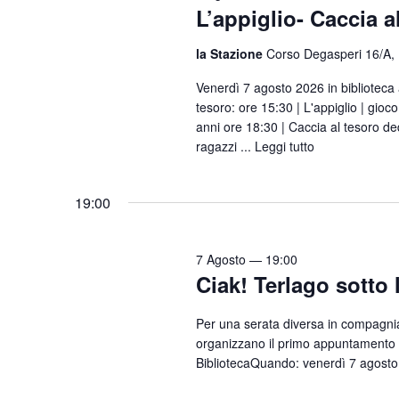
z
L’appiglio- Caccia a
c
P
i
a
e
o
la Stazione
Corso Degasperi 16/A,
r
r
n
o
Venerdì 7 agosto 2026 in biblioteca
c
a
tesoro: ore 15:30 | L'appiglio | gioc
l
l
anni ore 18:30 | Caccia al tesoro ded
a
a
ragazzi ...
Leggi tutto
a
e
C
d
h
v
a
19:00
i
i
t
a
s
a
v
7 Agosto — 19:00
.
t
Ciak! Terlago sotto l
e
e
.
Per una serata diversa in compagnia
N
C
organizzano il primo appuntamento 
e
a
BibliotecaQuando: venerdì 7 agosto 
r
v