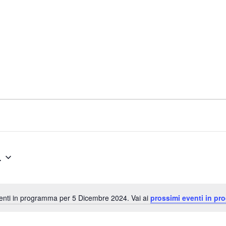
4
nti in programma per 5 Dicembre 2024. Vai ai
prossimi eventi in pr
N
o
t