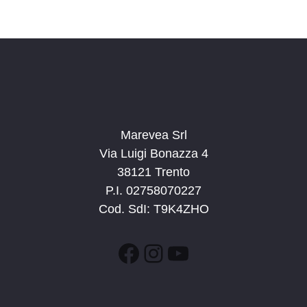
c
v
d
a
i
a
e
g
t
v
a
a
i
z
.
s
i
t
o
n
Marevea Srl
e
e
Via Luigi Bonazza 4
N
38121 Trento
a
P.I. 02758070227
v
Cod. SdI: T9K4ZHO
i
g
Facebook
Instagram
YouTube
a
z
i