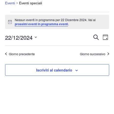
Eventi
Eventi speciali
Eventi
Nessun eventi in programma per 22 Dicembre 2024. Vai ai
for
N
prossimi eventi in programma eventi
.
o
22
t
22/12/2024
i
Dicembre
E
E
C
G
c
e
v
2024
v
i
e
S
r
o
e
e
c
e
r
Giorno precedente
Giorno successivo
a
n
n
n
l
t
o
t
e
o
Iscriviti al calendario
i
z
V
i
R
i
o
i
s
n
c
t
a
e
e
l
N
r
a
a