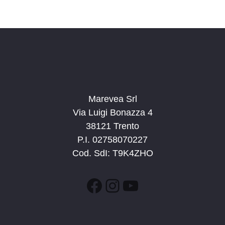
c
v
d
a
i
a
e
g
t
v
a
a
i
z
.
s
i
t
o
n
Marevea Srl
e
e
Via Luigi Bonazza 4
N
38121 Trento
a
P.I. 02758070227
v
Cod. SdI: T9K4ZHO
i
g
Facebook
Instagram
YouTube
a
z
i