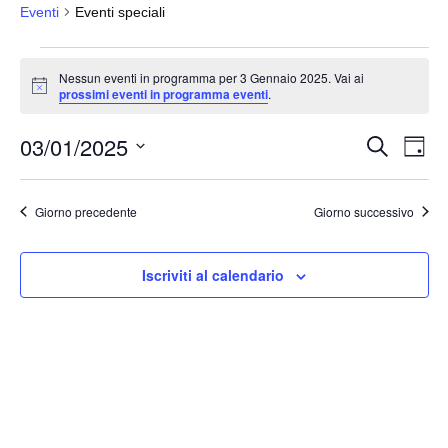
Eventi
Eventi speciali
Eventi
Nessun eventi in programma per 3 Gennaio 2025. Vai ai
for
N
prossimi eventi in programma eventi
.
o
3
t
03/01/2025
i
Gennaio
E
E
C
G
c
e
v
2025
v
i
e
S
r
o
e
e
c
e
r
Giorno precedente
Giorno successivo
a
n
n
n
l
t
o
t
e
o
Iscriviti al calendario
i
z
V
i
R
i
o
i
s
n
c
t
a
e
e
l
N
r
a
a