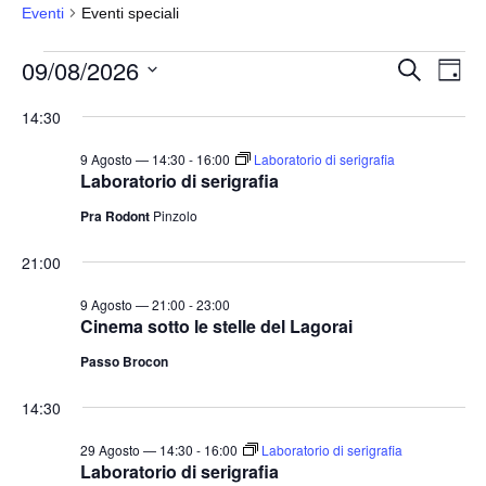
Eventi
Eventi speciali
Eventi
09/08/2026
E
E
C
G
e
for
v
v
i
S
r
14:30
o
e
9
e
c
e
r
a
n
Agosto
n
n
l
9 Agosto — 14:30
-
16:00
Laboratorio di serigrafia
t
o
Laboratorio di serigrafia
2026
t
e
o
Pra Rodont
Pinzolo
i
z
V
i
R
i
21:00
o
i
s
n
9 Agosto — 21:00
-
23:00
c
t
Cinema sotto le stelle del Lagorai
a
e
e
Passo Brocon
l
N
r
a
a
c
14:30
v
d
a
i
29 Agosto — 14:30
-
16:00
Laboratorio di serigrafia
a
e
Laboratorio di serigrafia
g
t