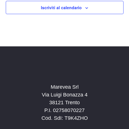
14:00
Iscriviti al calendario
15:00
16:00
17:00
18:00
19:00
20:00
Marevea Srl
Via Luigi Bonazza 4
21:00
38121 Trento
P.I. 02758070227
22:00
Cod. SdI: T9K4ZHO
23:00