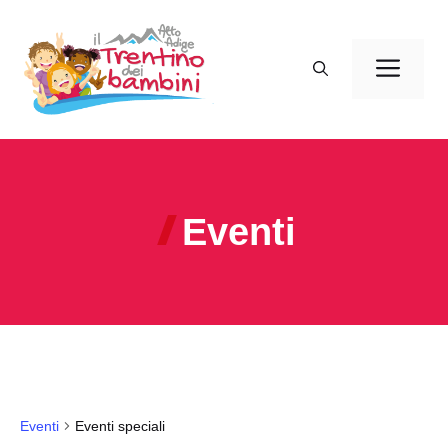
Vai
al
Men
contenuto
Eventi
Eventi
Eventi speciali