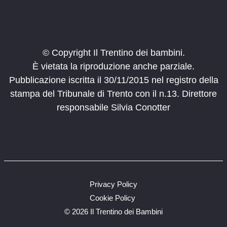
Canzoni in libertà
Clarina Trento
Biblioteca Clarina
12:00
-
17:00
FEB
22
Carnevale Olato
© Copyright Il Trentino dei bambini.
Piazza Martiri
Borgo Valsugana
È vietata la riproduzione anche parziale.
Pubblicazione iscritta il 30/11/2015 nel registro della
14:00
-
18:00
FEB
stampa del Tribunale di Trento con il n.13. Direttore
22
La magia di Hogwarts
responsabile Silvia Conotter
Via Edmondo Mach, 2, San
METS Museo etnografico trentino
Michele All'adige
14:00
-
18:00
FEB
22
Gioca nel bosco
MUSE
Privacy Policy
14:30
-
16:30
FEB
Cookie Policy
22
Festa in maschera al Pernone
©
2026 Il Trentino dei Bambini
Varone
Parco del Pernone