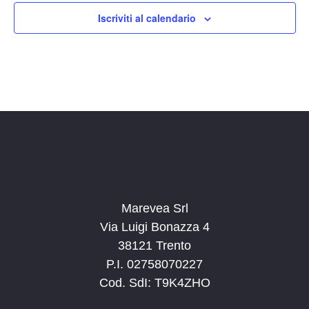
14:00
Iscriviti al calendario
15:00
16:00
17:00
18:00
19:00
20:00
Marevea Srl
Via Luigi Bonazza 4
21:00
38121 Trento
P.I. 02758070227
22:00
Cod. SdI: T9K4ZHO
23:00