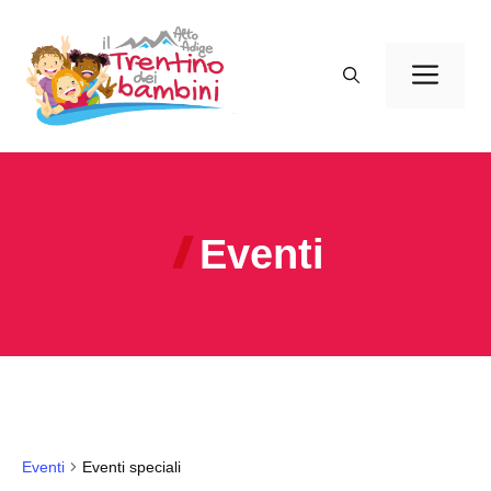
Vai
al
Men
contenuto
Eventi
Eventi
Eventi speciali