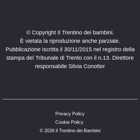
Canzoni in libertà
Clarina Trento
Biblioteca Clarina
12:00
-
17:00
FEB
22
Carnevale Olato
© Copyright Il Trentino dei bambini.
Piazza Martiri
Borgo Valsugana
È vietata la riproduzione anche parziale.
Pubblicazione iscritta il 30/11/2015 nel registro della
14:00
-
18:00
FEB
stampa del Tribunale di Trento con il n.13. Direttore
22
La magia di Hogwarts
responsabile Silvia Conotter
Via Edmondo Mach, 2, San
METS Museo etnografico trentino
Michele All'adige
14:00
-
18:00
FEB
22
Gioca nel bosco
MUSE
Privacy Policy
14:30
-
16:30
FEB
Cookie Policy
22
Festa in maschera al Pernone
©
2026 Il Trentino dei Bambini
Varone
Parco del Pernone