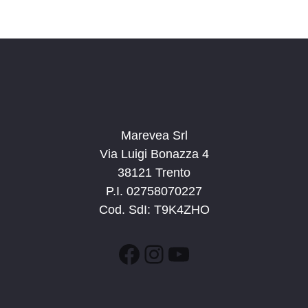
c
v
d
a
i
a
e
g
t
v
a
a
i
z
.
s
i
t
o
n
Marevea Srl
e
e
Via Luigi Bonazza 4
N
38121 Trento
a
P.I. 02758070227
v
Cod. SdI: T9K4ZHO
i
g
Facebook
Instagram
YouTube
a
z
i