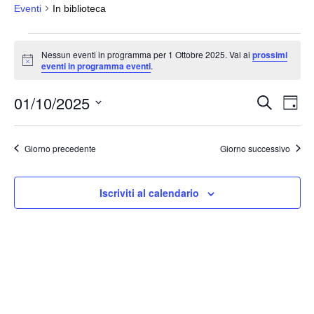
Eventi
In biblioteca
Eventi
Nessun eventi in programma per 1 Ottobre 2025. Vai ai
prossimi
for
N
eventi in programma eventi
.
o
1
t
01/10/2025
i
Ottobre
E
E
C
G
c
e
v
2025
v
i
e
S
r
o
e
e
c
e
r
Giorno precedente
Giorno successivo
a
n
n
n
l
t
o
t
e
o
Iscriviti al calendario
i
z
V
i
R
i
o
i
s
n
c
t
a
e
e
l
N
r
a
a