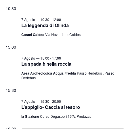
e
v
v
i
S
for
r
10:30
o
e
e
c
e
r
a
n
7
n
n
l
7 Agosto — 10:30
-
12:00
t
o
La leggenda di Olinda
t
e
Agosto
o
Castel Caldes
Via Novembre, Caldes
i
z
V
2026
i
R
i
15:00
o
i
s
n
7 Agosto — 15:00
-
17:00
c
t
La spada è nella roccia
a
e
e
Area Archeologica Acqua Fredda
Passo Redebus , Passo
l
N
r
Redebus
a
a
c
v
d
15:30
a
i
a
e
7 Agosto — 15:30
-
20:00
g
t
L’appiglio- Caccia al tesoro
v
a
a
i
la Stazione
Corso Degasperi 16/A, Predazzo
z
.
s
i
19:00