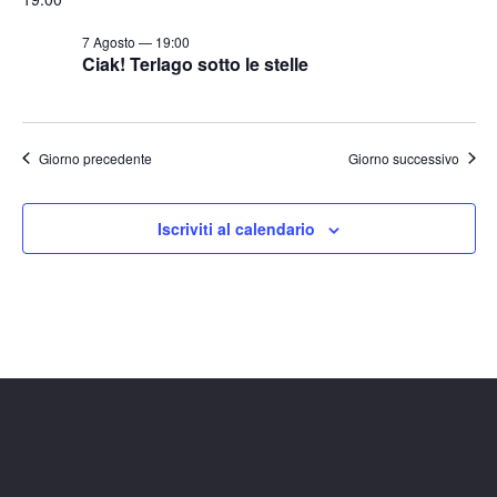
t
o
n
e
7 Agosto — 19:00
Ciak! Terlago sotto le stelle
e
N
a
v
Giorno precedente
Giorno successivo
i
g
a
Iscriviti al calendario
z
i
o
n
e