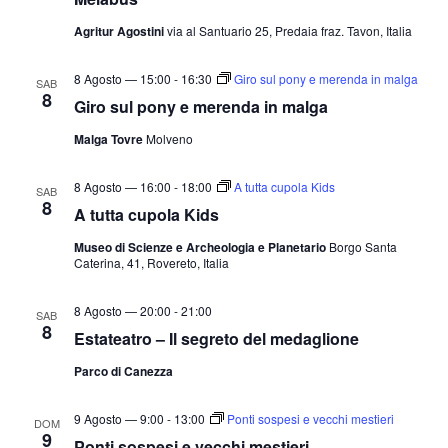
Agritur Agostini
via al Santuario 25, Predaia fraz. Tavon, Italia
8 Agosto — 15:00
-
16:30
Giro sul pony e merenda in malga
SAB
8
Giro sul pony e merenda in malga
Malga Tovre
Molveno
8 Agosto — 16:00
-
18:00
A tutta cupola Kids
SAB
8
A tutta cupola Kids
Museo di Scienze e Archeologia e Planetario
Borgo Santa
Caterina, 41, Rovereto, Italia
8 Agosto — 20:00
-
21:00
SAB
8
Estateatro – Il segreto del medaglione
Parco di Canezza
9 Agosto — 9:00
-
13:00
Ponti sospesi e vecchi mestieri
DOM
9
Ponti sospesi e vecchi mestieri