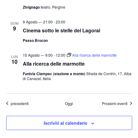
Zivignago
teatro, Pergine
9 Agosto — 21:00
-
23:00
DOM
9
Cinema sotto le stelle del Lagorai
Passo Brocon
10 Agosto — 9:00
-
12:00
Alla ricerca delle marmotte
LUN
10
Alla ricerca delle marmotte
Funivia Ciampac (stazione a monte)
Strada de Contrin, 17, Alba
di Canazei, Italia
Eventi
precedenti
Oggi
Prossimi eventi
Iscriviti al calendario