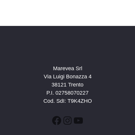
Marevea Srl
Via Luigi Bonazza 4
38121 Trento
P.I. 02758070227
Cod. SdI: T9K4ZHO
Facebook
Instagram
YouTube