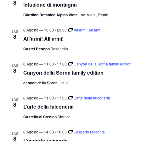
8
t
o
Infusione di montagna
n
e
Giardino Botanico Alpino Viote
Loc. Viote, Trento
e
N
a
8 Agosto — 10:00
-
23:00
All’armi! All’armi!
SAB
8
All’armi! All’armi!
v
i
Castel Beseno
Besenello
g
8 Agosto — 11:00
-
17:00
Canyon della Sorna family edition
a
SAB
8
Canyon della Sorna family edition
z
i
canyon della Sorna
, Italia
o
8 Agosto — 11:00
-
17:00
L’arte della falconeria
SAB
n
8
L’arte della falconeria
e
Castello di Stenico
Stenico
8 Agosto — 14:30
-
16:00
L’esperto racconta
SAB
8
L’esperto racconta