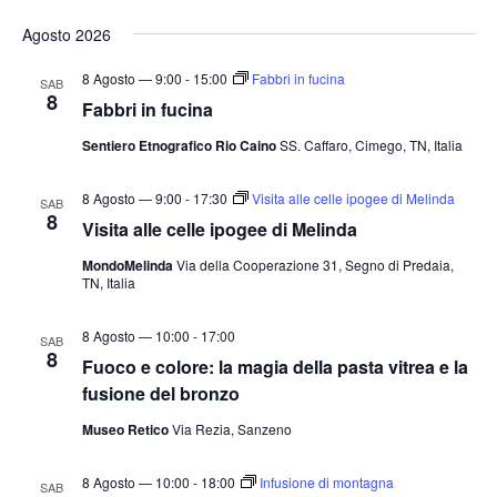
e
v
v
i
S
r
s
Agosto 2026
e
e
c
e
t
a
n
n
a
l
8 Agosto — 9:00
-
15:00
Fabbri in fucina
SAB
t
8
t
e
Fabbri in fucina
o
i
z
Sentiero Etnografico Rio Caino
SS. Caffaro, Cimego, TN, Italia
V
i
R
i
o
i
8 Agosto — 9:00
-
17:30
Visita alle celle ipogee di Melinda
s
SAB
8
n
Visita alle celle ipogee di Melinda
c
t
a
e
e
MondoMelinda
Via della Cooperazione 31, Segno di Predaia,
TN, Italia
l
N
r
a
a
c
8 Agosto — 10:00
-
17:00
v
SAB
d
a
8
Fuoco e colore: la magia della pasta vitrea e la
i
a
e
fusione del bronzo
g
t
v
a
Museo Retico
Via Rezia, Sanzeno
a
i
z
.
s
i
8 Agosto — 10:00
-
18:00
Infusione di montagna
SAB