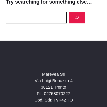
Try searching for something else…
Search
Marevea Srl
Via Luigi Bonazza 4
38121 Trento
P.I. 02758070227
Cod. SdI: T9K4ZHO