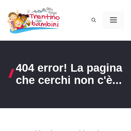
Vai
al
Men
contenuto
404 error! La pagina
che cerchi non c'è...