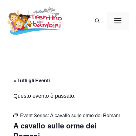
Vai
al
Men
contenuto
« Tutti gli Eventi
Questo evento è passato.
Event Series:
A cavallo sulle orme dei Romani
A cavallo sulle orme dei
Romani