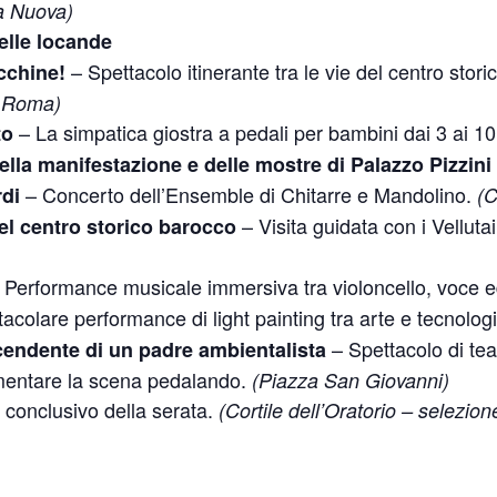
ia Nuova)
delle locande
– Spettacolo itinerante tra le vie del centro stor
cchine!
a Roma)
– La simpatica giostra a pedali per bambini dai 3 ai 1
to
ella manifestazione e delle mostre di Palazzo Pizzini
– Concerto dell’Ensemble di Chitarre e Mandolino.
rdi
(C
– Visita guidata con i Vellutai
del centro storico barocco
 Performance musicale immersiva tra violoncello, voce e
acolare performance di light painting tra arte e tecnolog
– Spettacolo di tea
cendente di un padre ambientalista
imentare la scena pedalando.
(Piazza San Giovanni)
 conclusivo della serata.
(Cortile dell’Oratorio – selezio