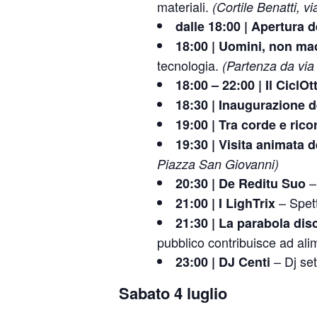
materiali.
(Cortile Benatti, v
dalle 18:00 | Apertura 
18:00 | Uomini, non ma
tecnologia.
(Partenza da vi
18:00 – 22:00 | Il CiclOt
18:30 | Inaugurazione d
19:00 | Tra corde e rico
19:30 | Visita animata 
Piazza San Giovanni)
–
20:30 | De Reditu Suo
– Spett
21:00 | I LighTrix
21:30 | La parabola dis
pubblico contribuisce ad al
– Dj set
23:00 | DJ Centi
Sabato 4 luglio