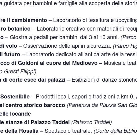
a guidata per bambini e famiglie alla scoperta della stori
– Laboratorio di tessitura e upcyclin
iare il cambiamento
– Laboratorio creativo con materiali di rec
bro botanico
– Giostra a pedali per bambini dai 3 ai 10 anni.
to
(Parco 
– Osservazione delle api in sicurezza.
di volo
(Parco Ri
– Laboratorio dedicato all’antica arte della tess
il futuro
– Musica e teatr
occo di Goldoni al cuore del Medioevo
o Gresti Filippi)
– Esibizioni di danze storiche
 di corte esce dai palazzi
– Prodotti locali, sapori e tradizioni a km 0.
 Sostenibile
del centro storico barocco
(Partenza da Piazza San Gio
delle locande
lle stanze di Palazzo Taddei
(Palazzo Taddei)
– Spettacolo teatrale.
e della Rosalia
(Corte della Bibli