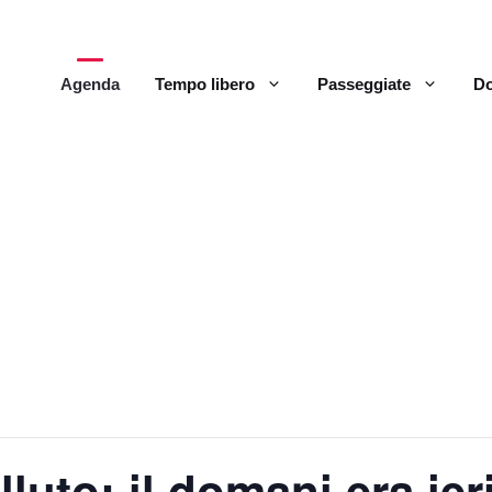
Agenda
Tempo libero
Passeggiate
Do
lluto: il domani era ier