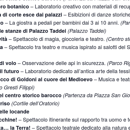
– Laboratorio creativo con materiali di rec
bro botanico
– Esibizioni di danze storich
 di corte esce dai palazzi
– La giostra a pedali per bambini dai 3 ai 10 anni.
to
(Par
lle stanze di Palazzo Taddei
(Palazzo Taddei)
– Spettacolo di magia, giocoleria e teatro.
ità
(Centro st
– Spettacolo tra teatro e musica ispirato ai salotti del
ca
– Osservazione delle api in sicurezza.
di volo
(Parco Ri
– Laboratorio dedicato all’antica arte della tess
il futuro
– Musica e teatr
occo di Goldoni al cuore del Medioevo
o Gresti Filippi)
del centro storico barocco
(Partenza da Piazza San Gio
riso
(Cortile dell’Oratorio)
delle locande
– Spettacolo itinerante sul rapporto tra uomo e 
cchine!
– Spettacolo teatrale dedicato alla natura e
ta… la Terra!