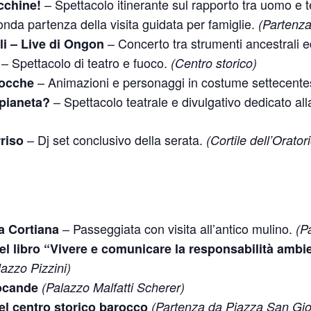
– Spettacolo itinerante sul rapporto tra uomo e 
cchine!
nda partenza della visita guidata per famiglie.
(Partenz
– Concerto tra strumenti ancestrali e
li – Live di Ongon
– Spettacolo di teatro e fuoco.
(Centro storico)
– Animazioni e personaggi in costume settecent
rocche
– Spettacolo teatrale e divulgativo dedicato alla
 pianeta?
– Dj set conclusivo della serata.
riso
(Cortile dell’Orato
– Passeggiata con visita all’antico mulino.
na Cortiana
(P
l libro “Vivere e comunicare la responsabilità ambien
azzo Pizzini)
locande
(Palazzo Malfatti Scherer)
del centro storico barocco
(Partenza da Piazza San Gio