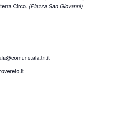
oterra Circo.
(Piazza San Giovanni)
ala@comune.ala.tn.it
rovereto.it