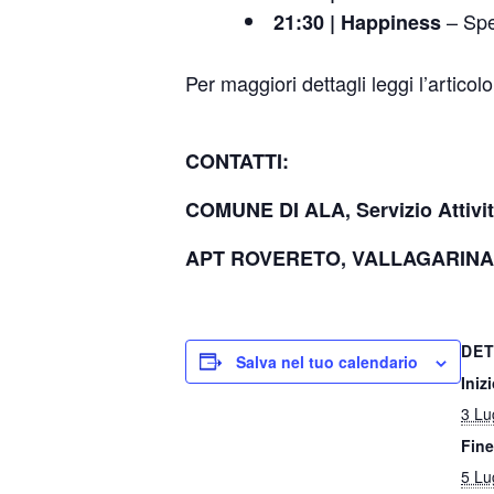
– Spet
21:30 | Happiness
Per maggiori dettagli leggi l’artico
CONTATTI:
COMUNE DI ALA,
Servizio Attivi
APT ROVERETO, VALLAGARIN
DET
Salva nel tuo calendario
Inizi
3 Lu
Fine
5 Lu