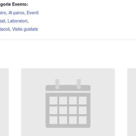
gorie Evento:
atro
,
Al parco
,
Eventi
ali
,
Laboratori
,
tacoli
,
Visite guidate