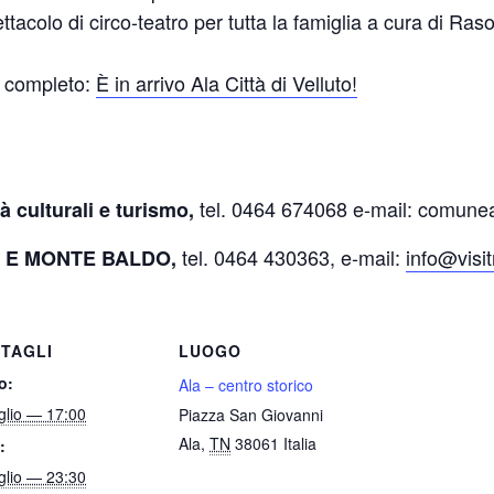
tacolo di circo-teatro per tutta la famiglia a cura di Ras
lo completo:
È in arrivo Ala Città di Velluto!
tel. 0464 674068 e-mail: comune
tà culturali e turismo,
tel. 0464 430363, e-mail:
info@visit
A
E MONTE BALDO,
TAGLI
LUOGO
o:
Ala – centro storico
glio — 17:00
Piazza San Giovanni
Ala
,
TN
38061
Italia
:
glio — 23:30