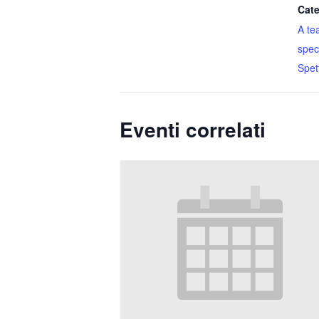
Cate
A te
speci
Spet
Eventi correlati