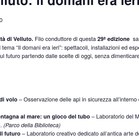
0
F
ilo conduttore di questa
sar
ttà di Velluto.
29ª edizione
l tema “Il domani era ieri”: spettacoli, installazioni ed e
ul futuro partendo dalle scelte di oggi, senza dimenticare 
– Osservazione delle api in sicurezza all’interno 
di volo
– Laboratorio del 
ontagna al mare: un gioco del tubo
o.
(Parco della Biblioteca)
– Laboratorio creativo dedicato all’antica arte de
il futuro