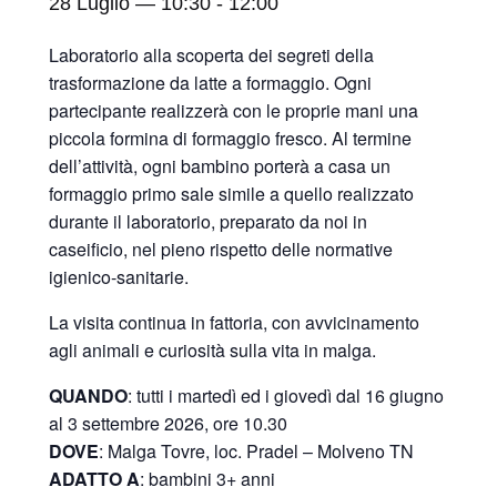
28 Luglio — 10:30
-
12:00
Laboratorio alla scoperta dei segreti della
trasformazione da latte a formaggio. Ogni
partecipante realizzerà con le proprie mani una
piccola formina di formaggio fresco. Al termine
dell’attività, ogni bambino porterà a casa un
formaggio primo sale simile a quello realizzato
durante il laboratorio, preparato da noi in
caseificio, nel pieno rispetto delle normative
igienico-sanitarie.
La visita continua in fattoria, con avvicinamento
agli animali e curiosità sulla vita in malga.
QUANDO
: tutti i martedì ed i giovedì dal 16 giugno
al 3 settembre 2026, ore 10.30
DOVE
: Malga Tovre, loc. Pradel – Molveno TN
ADATTO A
: bambini 3+ anni