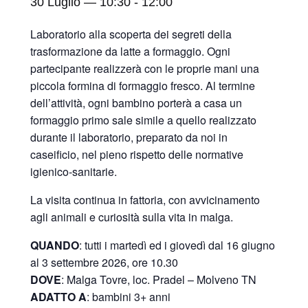
30 Luglio — 10:30
-
12:00
Laboratorio alla scoperta dei segreti della
trasformazione da latte a formaggio. Ogni
partecipante realizzerà con le proprie mani una
piccola formina di formaggio fresco. Al termine
dell’attività, ogni bambino porterà a casa un
formaggio primo sale simile a quello realizzato
durante il laboratorio, preparato da noi in
caseificio, nel pieno rispetto delle normative
igienico-sanitarie.
La visita continua in fattoria, con avvicinamento
agli animali e curiosità sulla vita in malga.
QUANDO
: tutti i martedì ed i giovedì dal 16 giugno
al 3 settembre 2026, ore 10.30
DOVE
: Malga Tovre, loc. Pradel – Molveno TN
ADATTO A
: bambini 3+ anni