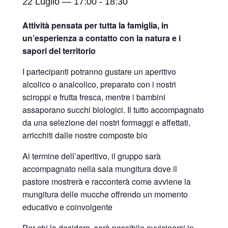
22 Luglio — 17:00
-
18:30
Attività pensata per tutta la famiglia, in
un’esperienza a contatto con la natura e i
sapori del territorio
I partecipanti potranno gustare un aperitivo
alcolico o analcolico, preparato con i nostri
sciroppi e frutta fresca, mentre i bambini
assaporano succhi biologici. Il tutto accompagnato
da una selezione dei nostri formaggi e affettati,
arricchiti dalle nostre composte bio
Al termine dell’aperitivo, il gruppo sarà
accompagnato nella sala mungitura dove il
pastore mostrerà e racconterà come avviene la
mungitura delle mucche offrendo un momento
educativo e coinvolgente
Per chi lo desidera, sarà possibile avvicinarsi in