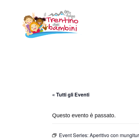
Vai
al
contenuto
« Tutti gli Eventi
Questo evento è passato.
Event Series:
Aperitivo con mungitu