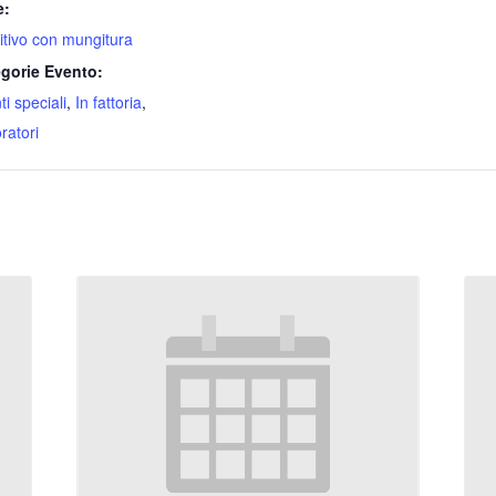
e:
itivo con mungitura
gorie Evento:
i speciali
,
In fattoria
,
ratori