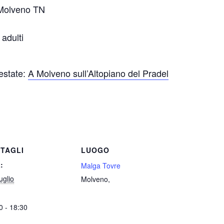
 Molveno TN
 adulti
 estate:
A Molveno sull’Altopiano del Pradel
TAGLI
LUOGO
:
Malga Tovre
uglio
Molveno
,
0 - 18:30