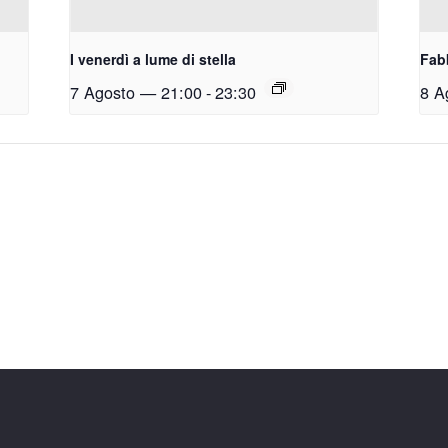
I venerdì a lume di stella
Fabb
7 Agosto — 21:00
-
23:30
8 A