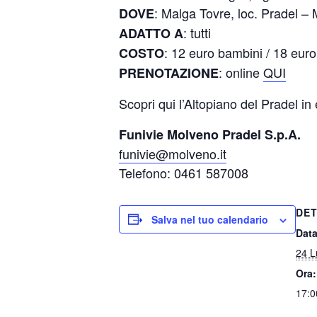
: Malga Tovre, loc. Pradel –
DOVE
: tutti
ADATTO A
: 12 euro bambini / 18 euro
COSTO
: online
QUI
PRENOTAZIONE
Scopri qui l’Altopiano del Pradel in
Funivie Molveno Pradel S.p.A.
funivie@molveno.it
Telefono: 0461 587008
DET
Salva nel tuo calendario
Data
24 L
Ora:
17:0