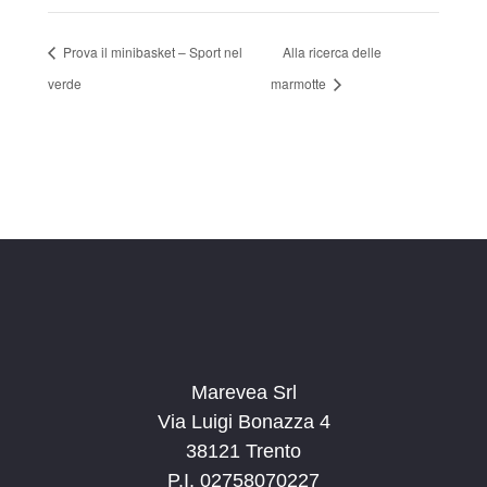
Prova il minibasket – Sport nel
Alla ricerca delle
verde
marmotte
Marevea Srl
Via Luigi Bonazza 4
38121 Trento
P.I. 02758070227