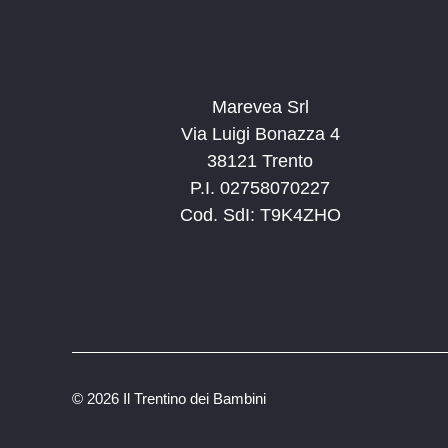
Marevea Srl
Via Luigi Bonazza 4
38121 Trento
P.I. 02758070227
Cod. SdI: T9K4ZHO
©
2026 Il Trentino dei Bambini