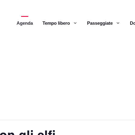
Agenda
Tempo libero
Passeggiate
Do
n gli elfi