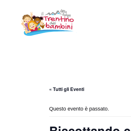
Vai
al
contenuto
« Tutti gli Eventi
Questo evento è passato.
Biscottando co