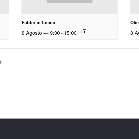
Fabbri in fucina
Olim
8 Agosto — 9:00
-
15:00
8 A
fi”