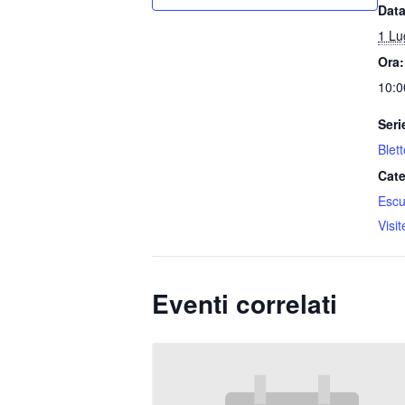
Data
1 Lu
Ora:
10:0
Seri
Blet
Cate
Escu
Visi
Eventi correlati