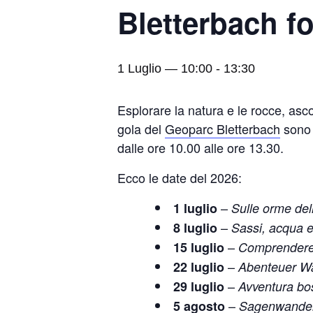
Bletterbach fo
1 Luglio — 10:00
-
13:30
Esplorare la natura e le rocce, asc
gola del
Geoparc Bletterbach
sono p
dalle ore 10.00 alle ore 13.30.
Ecco le date del 2026:
–
1 luglio
Sulle orme del
–
8 luglio
Sassi, acqua e
–
15 luglio
Comprendere 
–
22 luglio
Abenteuer W
–
29 luglio
Avventura bo
–
5 agosto
Sagenwande