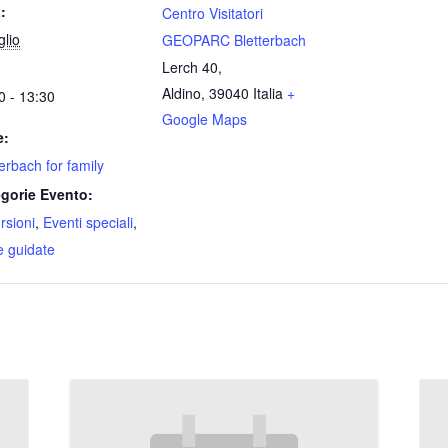
:
Centro Visitatori
glio
GEOPARC Bletterbach
Lerch 40,
Aldino
,
39040
Italia
+
0 - 13:30
Google Maps
e:
terbach for family
gorie Evento:
rsioni
,
Eventi speciali
,
te guidate