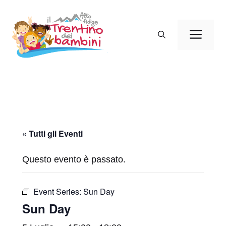
Vai
al
Men
contenuto
« Tutti gli Eventi
Questo evento è passato.
Event Series:
Sun Day
Sun Day