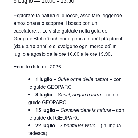
8 Luglio — 10:00
-
13:30
Esplorare la natura e le rocce, ascoltare leggende
emozionanti o scoprire il bosco con un
cacciatore… Le visite guidate nella gola del
Geoparc Bletterbach
sono pensate per i più piccoli
(da 6 a 10 anni) e si svolgono ogni mercoledì in
luglio e agosto dalle ore 10.00 alle ore 13.30.
Ecco le date del 2026:
1 luglio
–
Sulle orme della natura
– con
le guide GEOPARC
8 luglio
–
Sassi, acqua e terra
– con le
guide GEOPARC
15 luglio
–
Comprendere la natura
– con
le guide del GEOPARC
22 luglio
–
Abenteuer Wald
– (in lingua
tedesca)