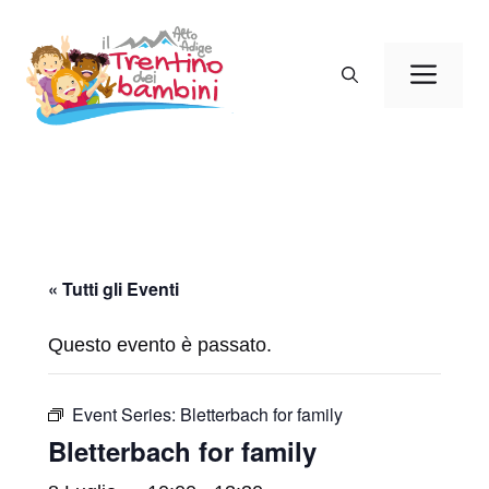
Vai
al
Men
contenuto
« Tutti gli Eventi
Questo evento è passato.
Event Series:
Bletterbach for family
Bletterbach for family