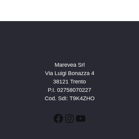
Marevea Srl
Via Luigi Bonazza 4
38121 Trento
P.I. 02758070227
Cod. SdI: T9K4ZHO
Facebook
Instagram
YouTube