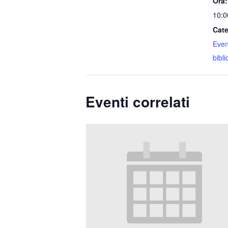
Ora:
10:0
Cate
Event
bibli
Eventi correlati