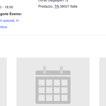
Predazzo
,
TN
38037
Italia
0 - 18:00
gorie Evento:
i speciali
,
In
oteca