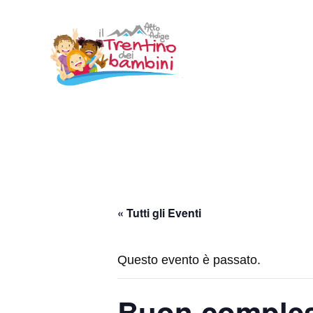
Vai
al
contenuto
« Tutti gli Eventi
Questo evento è passato.
Buon complea