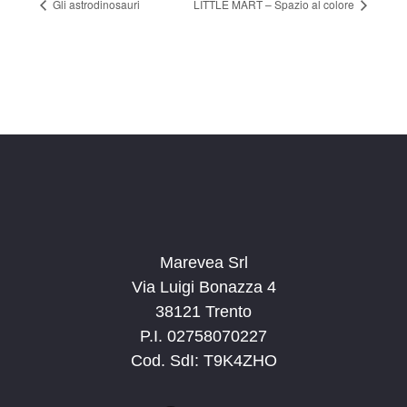
Gli astrodinosauri
LITTLE MART – Spazio al colore
Marevea Srl
Via Luigi Bonazza 4
38121 Trento
P.I. 02758070227
Cod. SdI: T9K4ZHO