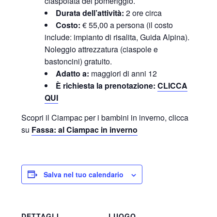
ciaspolata del pomeriggio.
Durata dell’attività:
2 ore circa
Costo:
€ 55,00 a persona (il costo
include: impianto di risalita, Guida Alpina).
Noleggio attrezzatura (ciaspole e
bastoncini) gratuito.
Adatto a:
maggiori di anni 12
È richiesta la prenotazione
:
CLICCA
QUI
Scopri il Ciampac per i bambini in inverno, clicca
su
Fassa: al Ciampac in inverno
Salva nel tuo calendario
DETTAGLI
LUOGO