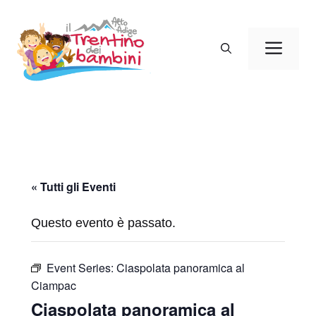
Vai
al
Men
contenuto
« Tutti gli Eventi
Questo evento è passato.
Event Series:
Ciaspolata panoramica al
Ciampac
Ciaspolata panoramica al