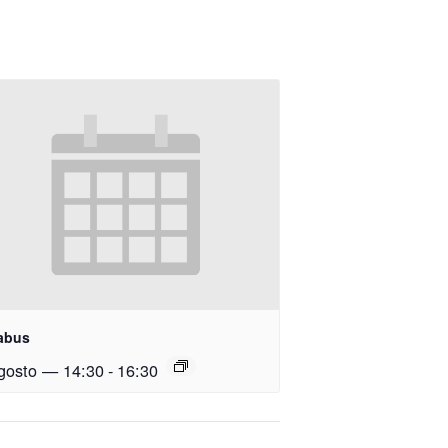
abus
gosto — 14:30
-
16:30