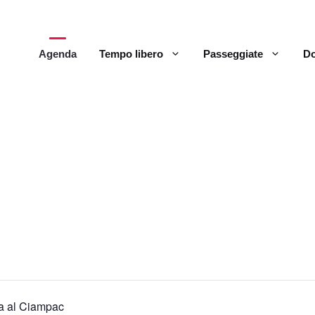
Agenda
Tempo libero
Passeggiate
Do
a al Ciampac