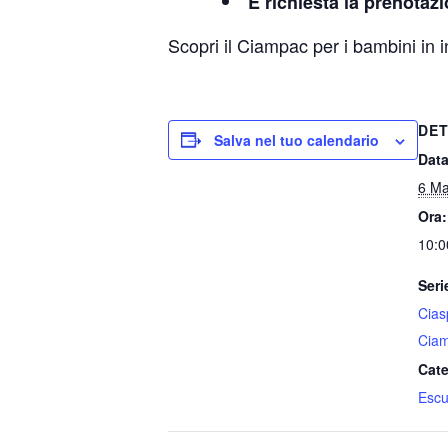
È richiesta la prenotaz
Scopri il Ciampac per i bambini in 
DET
Salva nel tuo calendario
Data
6 Ma
Ora:
10:0
Seri
Cias
Cia
Cate
Escu