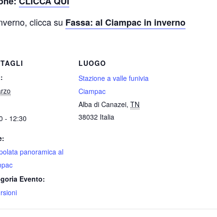
ione
:
CLICCA QUI
inverno, clicca su
Fassa: al Ciampac in inverno
TAGLI
LUOGO
:
Stazione a valle funivia
rzo
Ciampac
Alba di Canazei
,
TN
38032
Italia
0 - 12:30
e:
polata panoramica al
mpac
goria Evento:
rsioni