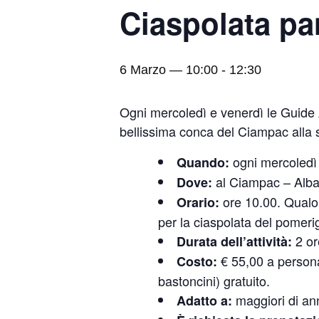
Ciaspolata p
6 Marzo — 10:00
-
12:30
Ogni mercoledì e venerdì le Guide
bellissima conca del Ciampac alla s
ogni mercoledì 
Quando:
al Ciampac – Alba 
Dove:
ore 10.00. Qualora
Orario:
per la ciaspolata del pomeri
2 or
Durata dell’attività:
€ 55,00 a persona 
Costo:
bastoncini) gratuito.
maggiori di an
Adatto a: