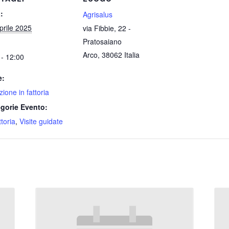
:
Agrisalus
prile 2025
via Fibbie, 22 -
Pratosaiano
Arco
,
38062
Italia
 - 12:00
e:
ione in fattoria
gorie Evento:
ttoria
,
Visite guidate