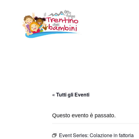
Vai
al
contenuto
« Tutti gli Eventi
Questo evento è passato.
Event Series:
Colazione in fattoria