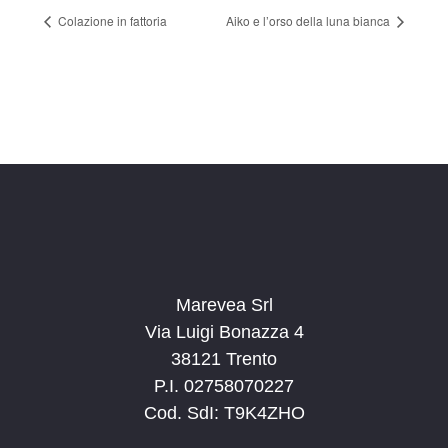
Colazione in fattoria
Aiko e l’orso della luna bianca
Marevea Srl
Via Luigi Bonazza 4
38121 Trento
P.I. 02758070227
Cod. SdI: T9K4ZHO